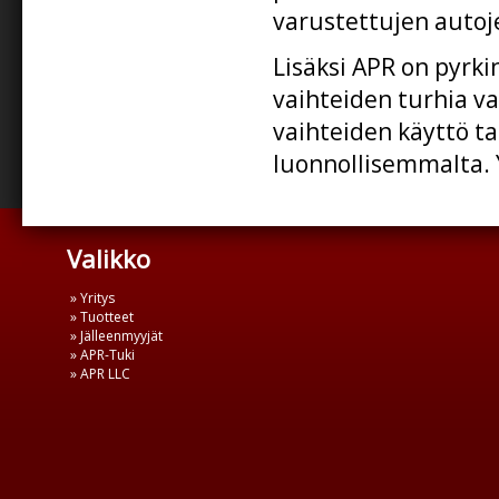
varustettujen autoj
Lisäksi APR on pyrki
vaihteiden turhia v
vaihteiden käyttö t
luonnollisemmalta. 
Valikko
» Yritys
» Tuotteet
» Jälleenmyyjät
» APR-Tuki
» APR LLC