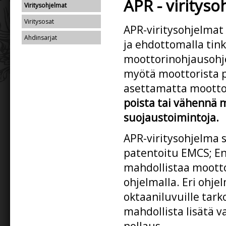
APR - virityso
Viritysohjelmat
Viritysosat
APR-viritysohjelmat
Ahdinsarjat
ja ehdottomalla tin
moottorinohjausohj
myötä moottorista p
asettamatta moottor
poista tai vähennä 
suojaustoimintoja.
APR-viritysohjelma 
patentoitu EMCS; E
mahdollistaa mootto
ohjelmalla. Eri ohjel
oktaaniluvuille tark
mahdollista lisätä v
nollaus.