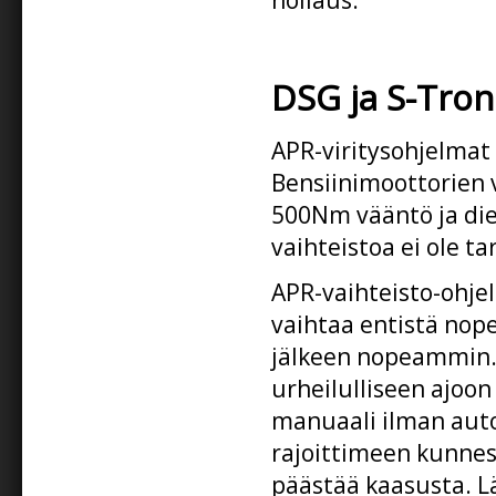
DSG ja S-Tron
APR-viritysohjelmat 
Bensiinimoottorien 
500Nm vääntö ja die
vaihteistoa ei ole t
APR-vaihteisto-ohjel
vaihtaa entistä nop
jälkeen nopeammin. 
urheilulliseen ajoon
manuaali ilman autom
rajoittimeen kunnes
päästää kaasusta. Lä