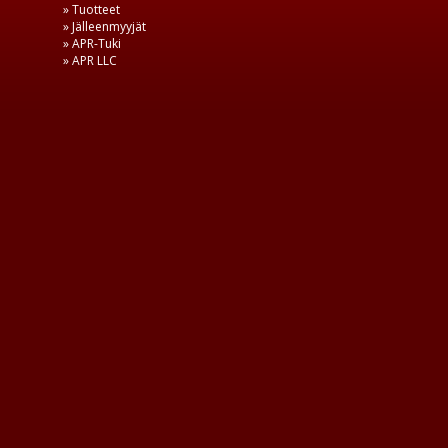
» Tuotteet
» Jälleenmyyjät
» APR-Tuki
» APR LLC