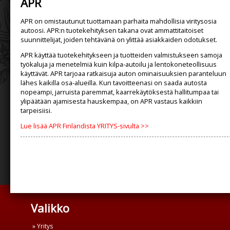
APR
APR on omistautunut tuottamaan parhaita mahdollisia viritysosia
autoosi. APR:n tuotekehityksen takana ovat ammattitaitoiset
suunnittelijat, joiden tehtävänä on ylittää asiakkaiden odotukset.
APR käyttää tuotekehitykseen ja tuotteiden valmistukseen samoja
työkaluja ja menetelmiä kuin kilpa-autoilu ja lentokoneteollisuus
käyttävät. APR tarjoaa ratkaisuja auton ominaisuuksien paranteluun
lähes kaikilla osa-alueilla. Kun tavoitteenasi on saada autosta
nopeampi, jarruista paremmat, kaarrekäytöksestä hallitumpaa tai
ylipäätään ajamisesta hauskempaa, on APR vastaus kaikkiin
tarpeisiisi.
Lue lisää APR Finlandista YRITYS-sivulta >>
Valikko
» Yritys